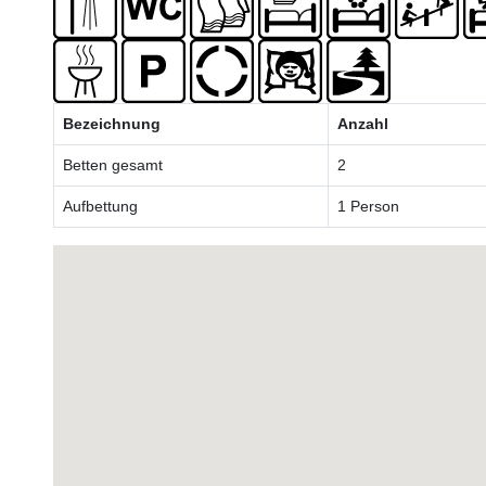
Bezeichnung
Anzahl
Betten gesamt
2
Aufbettung
1 Person